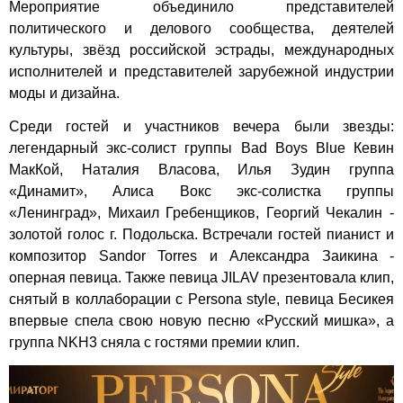
Мероприятие объединило представителей
политического и делового сообщества, деятелей
культуры, звёзд российской эстрады, международных
исполнителей и представителей зарубежной индустрии
моды и дизайна.
Среди гостей и участников вечера были звезды:
легендарный экс-солист группы Bad Boys Blue Кевин
МакКой, Наталия Власова, Илья Зудин группа
«Динамит», Алиса Вокс экс-солистка группы
«Ленинград», Михаил Гребенщиков, Георгий Чекалин -
золотой голос г. Подольска. Встречали гостей пианист и
композитор Sandor Torres и Александра Заикина -
оперная певица. Также певица JILAV презентовала клип,
снятый в коллаборации с Persona style, певица Бесикея
впервые спела свою новую песню «Русский мишка», а
группа NKH3 сняла с гостями премии клип.