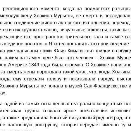
 репетиционного момента, когда на подмостках разыгры
 молодую жену Хоакина Мурьеты, ее смерть и последовав
альное соединение живого актерского исполнения, переход
ется из их крупных планов, визуальные эффекты, такие как
резающие все пространство зрительного зала и самое гл
 в единое полотно. « Я хотел поставить это произведение т
когда уже написаны стихи Юлия Кима и снят фильм с собл
ь, каким на самом деле был этот человек – Хоакин Мурье
» в Америке 1849 года была огромна. О Хоакине написан
 за смерть жены порождала такой ужас, что, когда Хоакина
тогда ему отрезали голову и показывали народу, выста
 Хоакина Мурьеты не попала в музей Сан-Франциско, где 
а».
ва одной из самых оснащенных театрально-концертных пл
ительская группа создала яркое впечатление исключит
 а также представила богатый визуальный ряд. «Я рад, чт
ене настоящую рок-группу, которая передает именно ту 