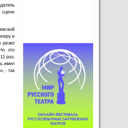
датель
 сцене
невской
оперу и
о резко
Но это
11 раз,
ль имел
, - так