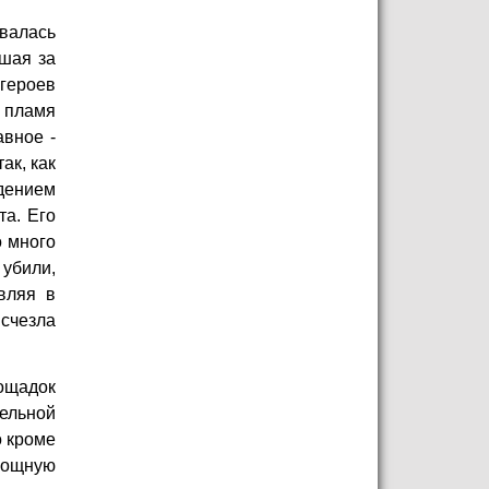
валась
шая за
 героев
: пламя
авное -
ак, как
юдением
та. Его
о много
 убили,
вляя в
исчезла
ощадок
ельной
о кроме
мощную