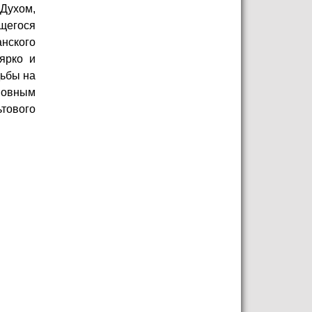
 Духом,
щегося
нского
ярко и
дьбы на
новным
ьтового