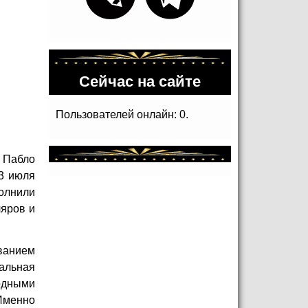
Сейчас на сайте
Пользователей онлайн: 0.
у Пабло
3 июля
полнили
яров и
ванием
альная
одными
 Именно