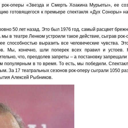
 рок-оперы «Звезда и Смерть Хоакина Мурьеты», ее соз
цию готовящегося к премьере спектакля «Дух Соноры» на
ровно 50 лет назад. Это был 1976 год, самый расцвет бреж
 мы в театре Ленком устроили такое действие, сыграв рок-
ее способностью выразить все человеческие чувства. Эт
ов. Мы, конечно, шли поперек всех правил и устоев. 
тельно, что, преодолев запреты – а постановку запрещали 
м популярным в то время. То есть, мы победили. Спектак
м. За 17 театральных сезонов рок-оперу сыграли 1050 раз»
ытия Алексей Рыбников.