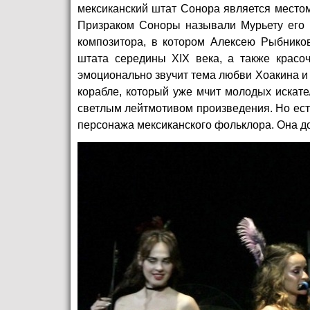
мексиканский штат Сонора является место
Призраком Соноры называли Мурьету его
композитора, в котором Алексею Рыбников
штата середины XIX века, а также красо
эмоционально звучит тема любви Хоакина и 
корабле, который уже мчит молодых искат
светлым лейтмотивом произведения. Но есть
персонажа мексиканского фольклора. Она до