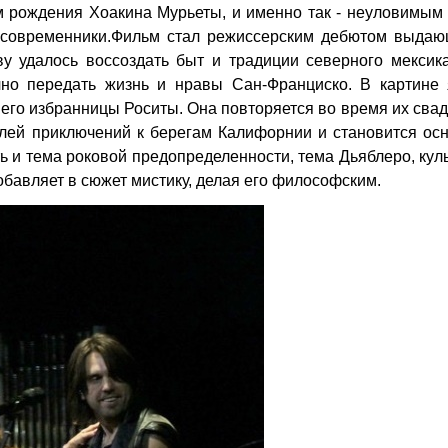
м рождения Хоакина Мурьеты, и именно так - неуловимым
 современники.Фильм стал режиссерским дебютом выдаю
у удалось воссоздать быт и традиции северного мексика
чно передать жизнь и нравы Сан-Франциско. В картине 
его избранницы Роситы. Она повторяется во время их сва
елей приключений к берегам Калифорнии и становится ос
 и тема роковой предопределенности, тема Дьяблеро, кул
бавляет в сюжет мистику, делая его философским.