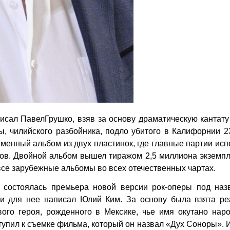
писал ПавелГрушко, взяв за основу драматическую кантат
, чилийского разбойника, подло убитого в Калифорнии 2
менный альбом из двух пластинок, где главные партии ис
в. Двойной альбом вышел тиражом 2,5 миллиона экземпл
все зарубежные альбомы во всех отечественных чартах.
 состоялась премьера новой версии рок-оперы под наз
хи для нее написал Юлий Ким. За основу была взята ре
ого героя, рожденного в Мексике, чье имя окутано нар
тупил к съемке фильма, который он назвал «Дух Соноры».