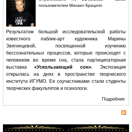
пользователем
Михаил Брацило
Результатом большой исследовательской работы
известного паблик-арт художника Марины
Звягинцевой, посвященной изучению
бессознательных процессов, которые происходят с
человеком во время сна, стала партиципаторная
выставка
«Ускользающий сон»
. Экспозиция
открылась на днях в пространстве творческого
института ИГУМО. Ее соучастниками стали студенты
творческих факультетов и психологи.
Подробнее
о У
ряд
Ма
Звя
зап
ус