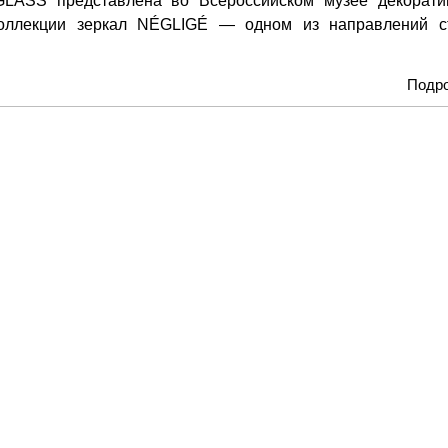
GLASS представлена во Всероссийском музее декорати
коллекции зеркал NÉGLIGÉ — одном из направлений с
Подр