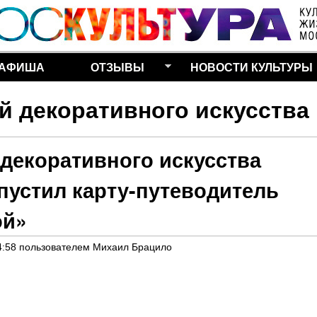
Перейти к основному
содержанию
АФИША
ОТЗЫВЫ
НОВОСТИ КУЛЬТУРЫ
й декоративного искусства
декоративного искусства
пустил карту-путеводитель
ой»
4:58
пользователем
Михаил Брацило