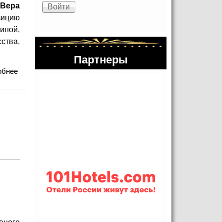
«Вера
зицию
иной,
ства,
Партнеры
обнее
о Всероссийский музей декоративного искусства
совместно с ВДНХ выпустил карту-путеводитель «Москва
Веры Мухиной»