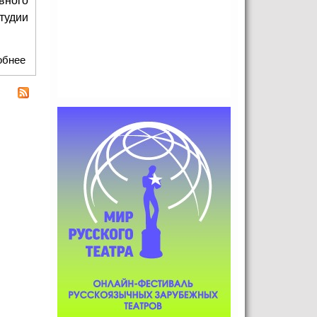
вного
тудии
обнее
о Во Всероссийском музее декоративного искусства
откроется персональная выставка «Поле зрения» студии
FRESH.GLASS