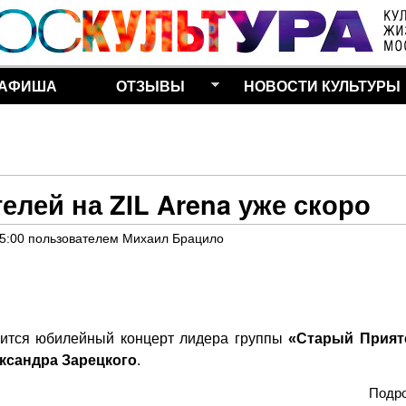
Перейти к основному
содержанию
АФИША
ОТЗЫВЫ
НОВОСТИ КУЛЬТУРЫ
елей на ZIL Arena уже скоро
15:00
пользователем
Михаил Брацило
ится юбилейный концерт лидера группы
«Старый Прият
ксандра Зарецкого
.
Подр