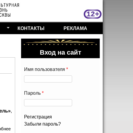
МосКу
КОНТАКТЫ
РЕКЛАМА
Вход на сайт
Имя пользователя
*
Пароль
*
ель»
,
Регистрация
Забыли пароль?
обнее
о Встреча Старых приятелей на ZIL Arena уже скоро