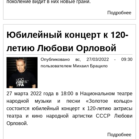
поколение видит в них новые грани.
Подробнее
о «
нач
лю
Юбилейный концерт к 120-
юб
кон
летию Любови Орловой
лет
Рож
Опубликовано
вс, 27/03/2022 - 09:30
пользователем
Михаил Брацило
27 марта 2022 года в 18:00 в Национальном театре
народной музыки и песни «Золотое кольцо»
состоится юбилейный концерт к 120-летию актрисы
театра и кино народной артистки СССР Любови
Орловой.
Подробнее
о