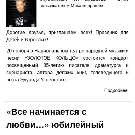
пользователем
Михаил Брацило
Дорогие друзья, приглашаем всех! Праздник для
Детей и Взрослых!
20 ноября в Национальном театре народной музыки и
песни «ЗОЛОТОЕ КОЛЬЦО» состоится концерт,
посвященный 85-летию писателя драматурга и
сценариста, автора детских книг, телеведущего и
поэта Эдуарда Успенского.
Подробнее
о К
по
85-
«Все начинается с
юб
Эд
любви…» юбилейный
Усп
теа