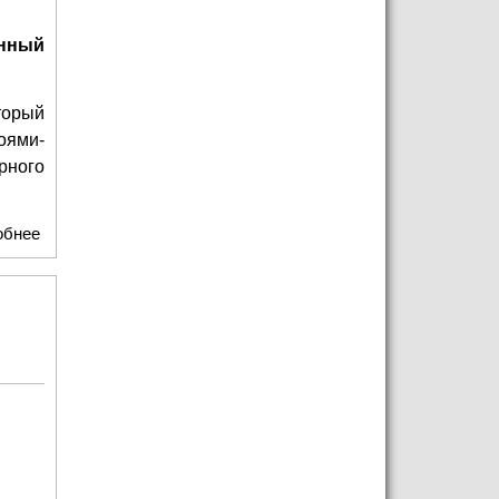
янный
торый
оями-
рного
обнее
о Театр "Модерн" приглашает блогеров с детьми на
премьеру спектакля "Затерянный мир"