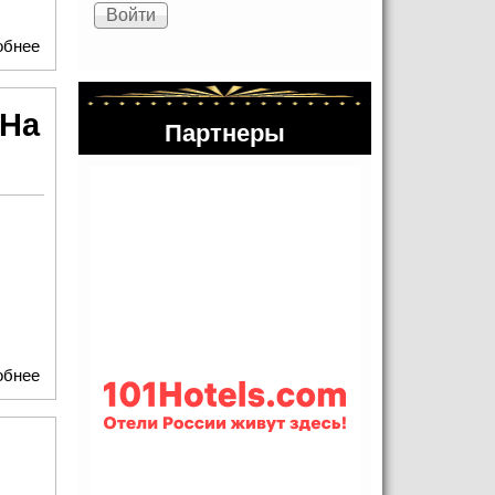
обнее
о Премьера спектакля "Ничего, что я Чехов?" в театр
"Модерн"
"На
Партнеры
"
обнее
о Театр "Модерн" приглашает на премьеру спектакля "На
дне"