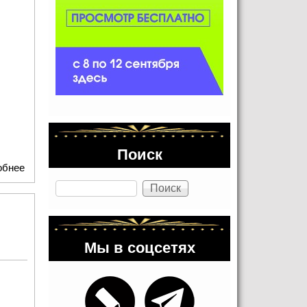
Поиск
обнее
о Театр "Модерн" приглашает блогеров на спектакли в
марте
Поиск
Мы в соцсетях