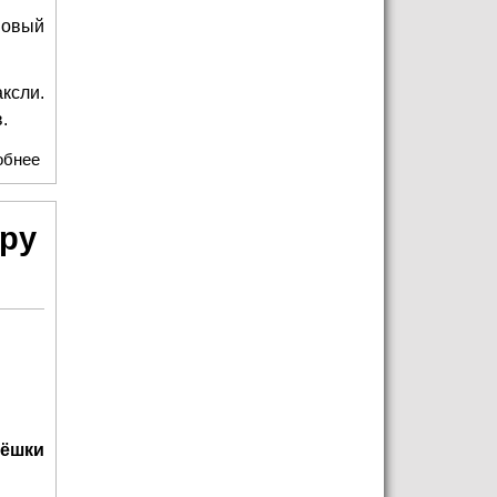
новый
ксли.
.
обнее
о Театр "Модерн" приглашает на спектакль "О дивный
новый мир"
еру
рёшки