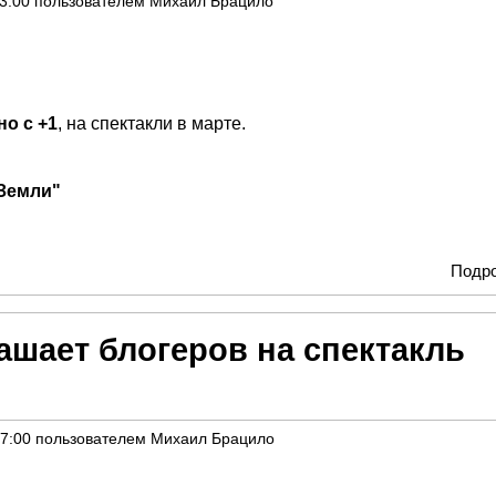
13:00
пользователем
Михаил Брацило
о с +1
, на спектакли в марте.
 Земли"
Подр
ашает блогеров на спектакль
17:00
пользователем
Михаил Брацило