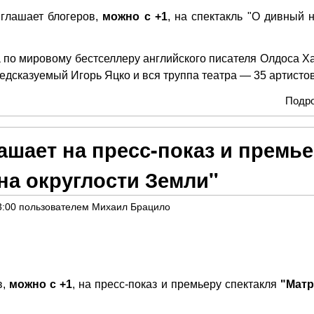
глашает блогеров,
можно с +1
, на спектакль "О дивный 
по мировому бестселлеру английского писателя Олдоса Ха
дсказуемый Игорь Яцко и вся труппа театра — 35 артистов
Подр
ашает на пресс-показ и премь
на округлости Земли"
3:00
пользователем
Михаил Брацило
в,
можно с +1
, на пресс-показ и премьеру спектакля
"Мат