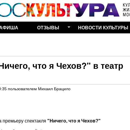
Перейти к основному
содержанию
АФИША
ОТЗЫВЫ
НОВОСТИ КУЛЬТУРЫ
ичего, что я Чехов?" в театр
0:35
пользователем
Михаил Брацило
а премьеру спектакля
"Ничего, что я Чехов?"