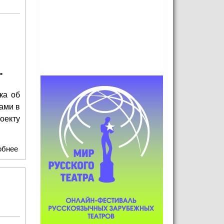
"
ка об
ами в
оекту
обнее
о Театр "Модерн" приглашает блогеров с детьми на
премьеру мюзикла "Мечтатели"