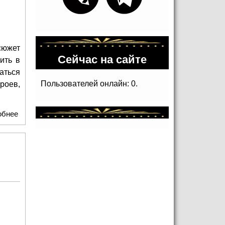
сюжет
Сейчас на сайте
ить в
аться
Пользователей онлайн: 0.
роев,
обнее
о Театр "Модерн" приглашает блогеров на спектакль
"Три..."