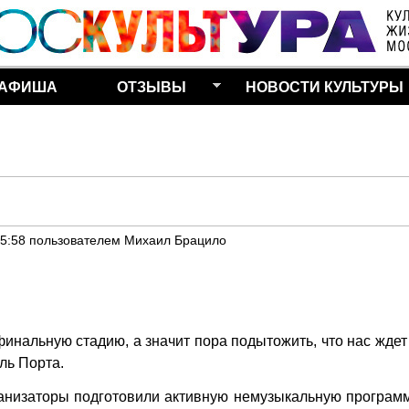
Перейти к основному
содержанию
АФИША
ОТЗЫВЫ
НОВОСТИ КУЛЬТУРЫ
05:58
пользователем
Михаил Брацило
альную стадию, а значит пора подытожить, что нас ждет 
ль Порта.
ганизаторы подготовили активную немузыкальную программ