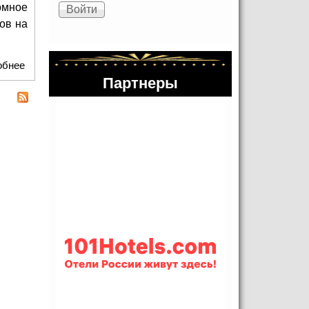
омное
ов на
обнее
о ОТЛИЧНЫЙ FEST!
Партнеры