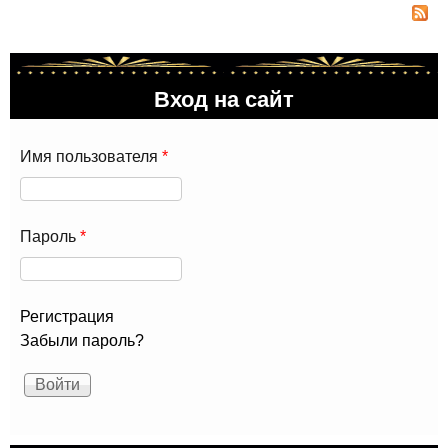
куб
Рос
по 
пол
Вход на сайт
лет
от
тур
Имя пользователя
*
Пароль
*
Регистрация
Забыли пароль?