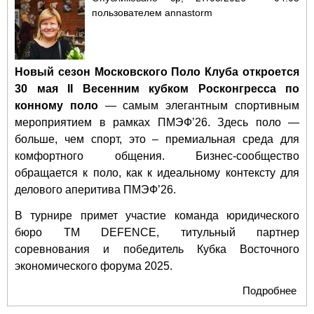
пользователем
annastorm
Новый сезон Московского Поло Клуба откроется
30 мая II Весенним кубком Росконгресса по
конному поло
— самым элегантным спортивным
мероприятием в рамках ПМЭФ’26. Здесь поло —
больше, чем спорт, это – премиальная среда для
комфортного общения. Бизнес-сообщество
обращается к поло, как к идеальному контексту для
делового аперитива ПМЭФ’26.
В турнире примет участие команда юридического
бюро TM DEFENCE, титульный партнер
соревнования и победитель Кубка Восточного
экономического форума 2025.
Подробнее
о II
Все