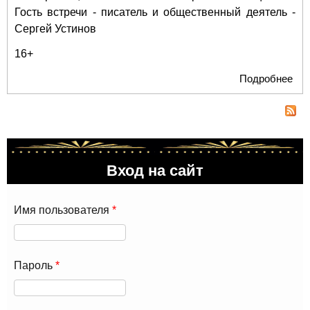
Гость встречи - писатель и общественный деятель -
Сергей Устинов
16+
Подробнее
о 
Мо
при
на
пре
кни
Вход на сайт
"Ле
роз
Имя пользователя
*
Пароль
*