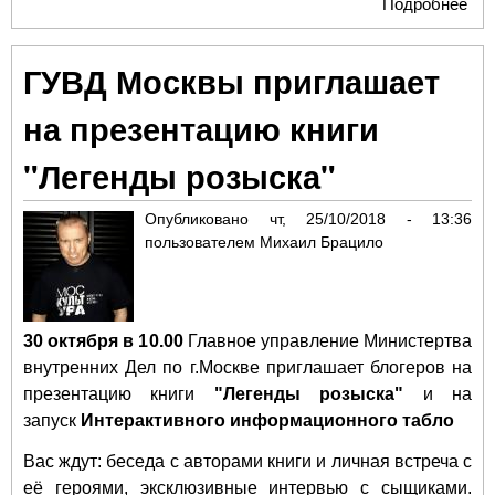
Подробнее
о 
Мо
при
ГУВД Москвы приглашает
пре
кни
на презентацию книги
Кот
"Ор
"Легенды розыска"
про
"Си
Опубликовано
чт, 25/10/2018 - 13:36
пользователем
Михаил Брацило
30 октября в 10.00
Главное управление Министертва
внутренних Дел по г.Москве приглашает блогеров на
презентацию книги
"Легенды розыска"
и на
запуск
Интерактивного информационного табло
Вас ждут: беседа с авторами книги и личная встреча с
её героями, эксклюзивные интервью с сыщиками.