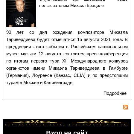
пользователем
Михаил Брацило
90 лет со дня рождения композитора Микаэла
Таривердиева будет отмечаться 15 августа 2021 года. В
преддверии этого события в Российском национальном
музее музыки 12 августа состоится пресс-конференция
по итогам первого тура ХII Международного конкурса
органистов имени Микаэла Таривердиева в Гамбурге
(Германия), Лоуренсе (Канзас, США) и по предстоящим
турам в Москве и Калининграде.
Подробнее
о 9
Ми
Тар
отм
Рос
на
Вход на сайт
муз