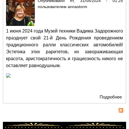
Опубликовано
пт, 31/05/2024 - 01:25
пользователем
annastorm
1 июня 2024 года Музей техники Вадима Задорожного
празднует свой 21-й День Рождения проведением
традиционного ралли классических автомобилей!
Эстетика этих раритетов, их завораживающая
красота, аристократичность и грациозность никого не
оставляет равнодушным.
Подробнее
о Р
При
тех
Ва
Зад