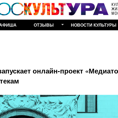
Перейти к основному
содержанию
АФИША
ОТЗЫВЫ
НОВОСТИ КУЛЬТУРЫ
апускает онлайн-проект «Медиат
текам