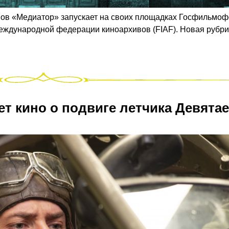
нов «Медиатор» запускает на своих площадках Госфильмо
Международной федерации киноархивов (FIAF). Новая рубри
т кино о подвиге летчика Девята