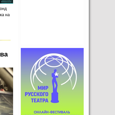
фонд
ка на
ева