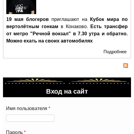
19 мая блогеров
приглашают на
Кубок мира по
вертолётным гонкам
в Конаково.
Есть трансфер
от метро "Речной вокзал" в 7.30 утра и обратно.
Можно ехать на своих автомобилях
Подробнее
о
Пр
на 
мир
ве
гон
Вход на сайт
Имя пользователя
*
Пароль
*