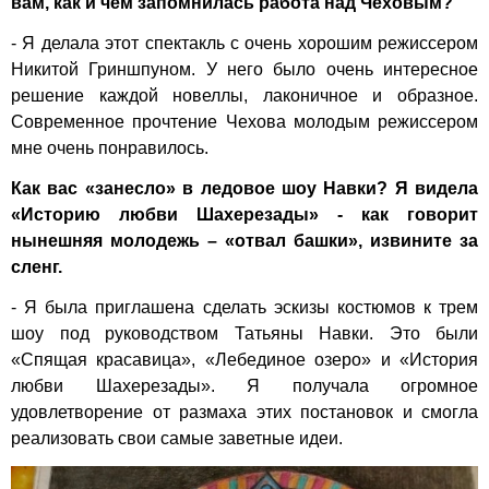
вам, как и чем запомнилась работа над Чеховым?
- Я делала этот спектакль с очень хорошим режиссером
Никитой Гриншпуном. У него было очень интересное
решение каждой новеллы, лаконичное и образное.
Современное прочтение Чехова молодым режиссером
мне очень понравилось.
Как вас «занесло» в ледовое шоу Навки? Я видела
«Историю любви Шахерезады» - как говорит
нынешняя молодежь – «отвал башки», извините за
сленг.
- Я была приглашена сделать эскизы костюмов к трем
шоу под руководством Татьяны Навки. Это были
«Спящая красавица», «Лебединое озеро» и «История
любви Шахерезады». Я получала огромное
удовлетворение от размаха этих постановок и смогла
реализовать свои самые заветные идеи.