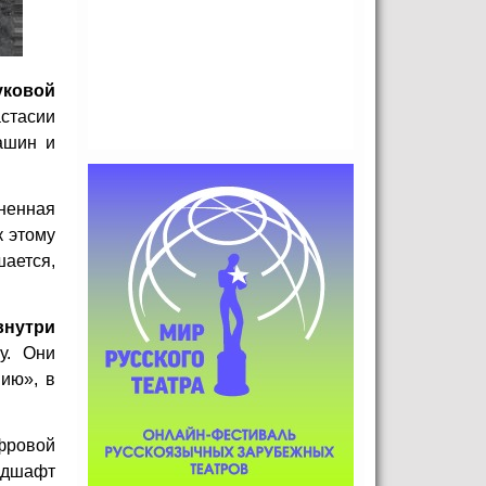
уковой
стасии
ашин и
ненная
к этому
шается,
внутри
у. Они
ию», в
фровой
ндшафт