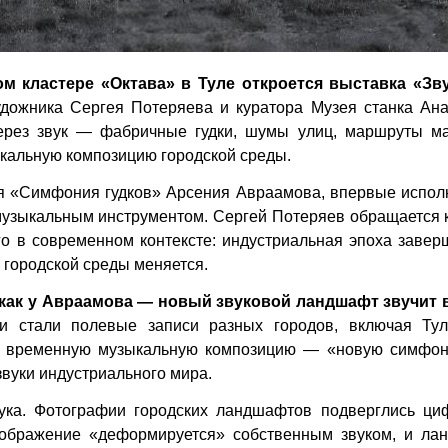
м кластере «Октава» в Туле откроется выставка «Зв
удожника Сергея Потеряева и куратора Музея станка Ана
через звук — фабричные гудки, шумы улиц, маршруты м
кальную композицию городской среды.
ая «Симфония гудков» Арсения Авраамова, впервые испол
л музыкальным инструментом. Сергей Потеряев обращается 
о в современном контексте: индустриальная эпоха завер
 городской среды меняется.
как у Авраамова — новый звуковой ландшафт звучит 
и стали полевые записи разных городов, включая Тул
я временную музыкальную композицию — «новую симфон
вуки индустриального мира.
ука. Фотографии городских ландшафтов подверглись ци
зображение «деформируется» собственным звуком, и ла