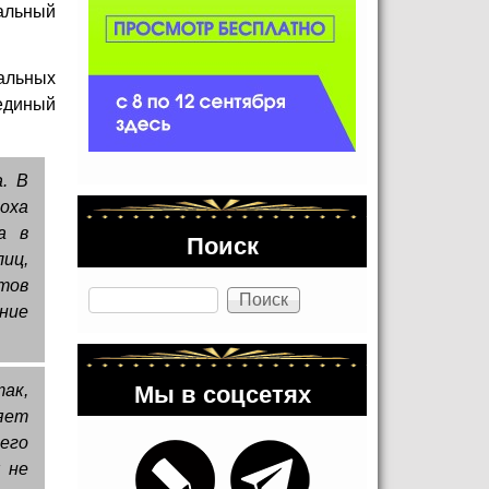
уальный
альных
единый
. В
оха
а в
Поиск
иц,
тов
Поиск
ние
Мы в соцсетях
ак,
яет
шего
 не