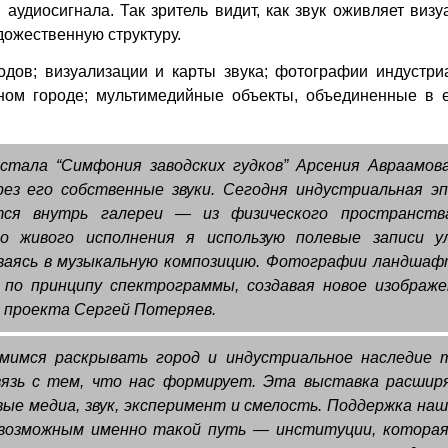
аудиосигнала. Так зритель видит, как звук оживляет виз
дожественную структуру.
одов; визуализации и карты звука; фотографии индустри
ном городе; мультимедийные объекты, объединенные в 
стала “Симфония заводских гудков” Арсения Авраамова
рез его собственные звуки. Сегодня индустриальная эп
ется внутрь галереи — из физического пространств
о живого исполнения я использую полевые записи ул
ываясь в музыкальную композицию. Фотографии ландшаф
 по принципу спектрограммы, создавая новое изображе
 проекта Сергей Потеряев.
имся раскрывать город и индустриальное наследие т
вязь с тем, что нас формирует. Эта выставка расшир
вые медиа, звук, эксперимент и смелость. Поддержка на
возможным именно такой путь — институции, которая