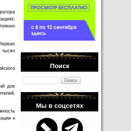
ратора
ациях:
тоянно
«Первая
 тысяч
Поиск
йского
Поиск
ий для
телей,
Мы в соцсетях
ажность
ации к