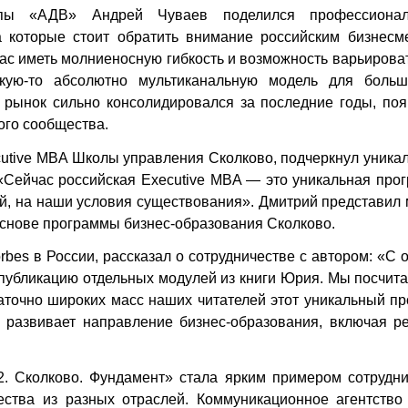
ппы «АДВ» Андрей Чуваев поделился профессиона
а которые стоит обратить внимание российским бизнесм
час иметь молниеносную гибкость и возможность варьирова
кую-то абсолютно мультиканальную модель для больш
о рынок сильно консолидировался за последние годы, по
ого сообщества.
utive MBA Школы управления Сколково, подчеркнул уника
«Сейчас российская Executive MBA — это уникальная про
й, на наши условия существования». Дмитрий представил
основе программы бизнес-образования Сколково.
bes в России, рассказал о сотрудничестве с автором: «С 
публикацию отдельных модулей из книги Юрия. Мы посчита
аточно широких масс наших читателей этот уникальный пр
о развивает направление бизнес-образования, включая р
 Сколково. Фундамент» стала ярким примером сотрудни
ества из разных отраслей. Коммуникационное агентство