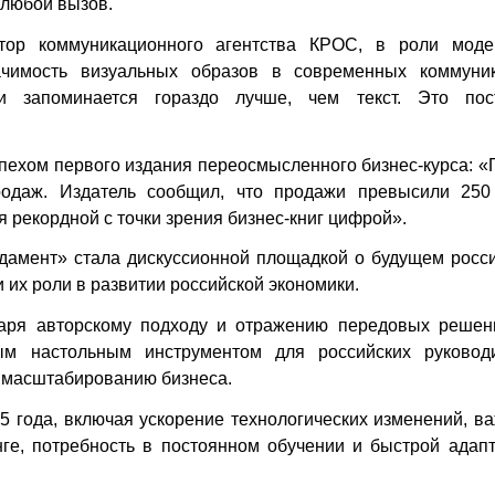
 любой вызов.
тор коммуникационного агентства КРОС, в роли моде
ачимость визуальных образов в современных коммуник
и запоминается гораздо лучше, чем текст. Это пос
пехом первого издания переосмысленного бизнес-курса: 
одаж. Издатель сообщил, что продажи превысили 250
я рекордной с точки зрения бизнес-книг цифрой».
дамент» стала дискуссионной площадкой о будущем росси
 их роли в развитии российской экономики.
даря авторскому подходу и отражению передовых решен
ым настольным инструментом для российских руководи
и масштабированию бизнеса.
 года, включая ускорение технологических изменений, в
ге, потребность в постоянном обучении и быстрой адапт