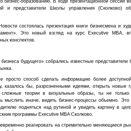
по бизнес-образованию. В ходе презентационной сессии 
й и представители Школы управления (Сколково) об
овости состоялась презентация книги бизнесмена и худ
мент». Это новый взгляд на курс Executive MBA, в
ных конспектов.
 бизнеса будущего» собрались известные представители 
рынка.
не просто способ сделать информацию более доступной
у, казалось бы, разрозненными идеями, открыть новые г
 сложные теории в визуальные образы, ты не только
 мыслить иначе, видеть бизнес-процессы объемно. Это 
одителю подняться над рутиной и увидеть картину в цел
скник программы Executive MBA Сколково.
оевременно реагировать на стремительно меняющиеся ры