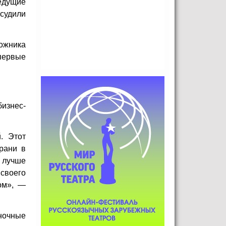
ведущие
судили
ожника
первые
бизнес-
. Этот
рани в
 лучше
своего
ом», —
ночные