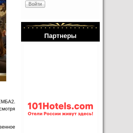
Партнеры
ЕМБА2.
есмотря
венное