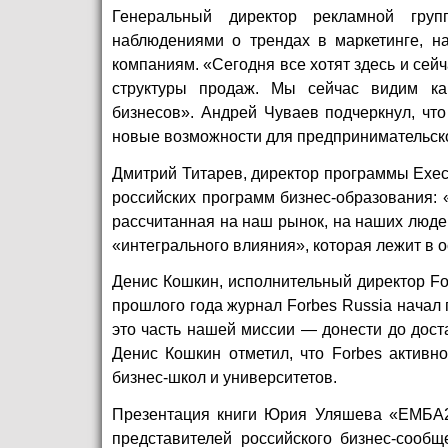
Генеральный директор рекламной гру
наблюдениями о трендах в маркетинге, н
компаниям. «Сегодня все хотят здесь и сей
структуры продаж. Мы сейчас видим ка
бизнесов». Андрей Чуваев подчеркнул, чт
новые возможности для предпринимательск
Дмитрий Титарев, директор программы Exec
российских программ бизнес-образования: 
рассчитанная на наш рынок, на наших люде
«интегрального влияния», которая лежит в 
Денис Кошкин, исполнительный директор For
прошлого года журнал Forbes Russia начал 
это часть нашей миссии — донести до дост
Денис Кошкин отметил, что Forbes активн
бизнес-школ и университетов.
Презентация книги Юрия Уляшева «ЕМБА2.
представителей российского бизнес-сообщ