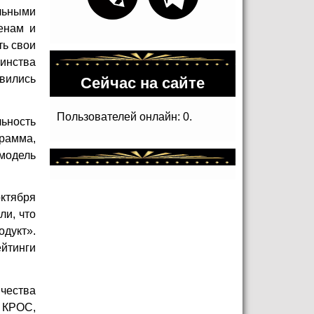
льными
енам и
ть свои
инства
Сейчас на сайте
явились
Пользователей онлайн: 0.
льность
грамма,
 модель
октября
ли, что
одукт».
ейтинги
чества
 КРОС,