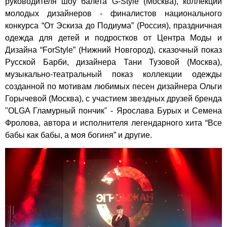
руководителя шоу балета G-Style (Москва), коллекции
молодых дизайнеров - финалистов национального
конкурса “От Эскиза до Подиума” (Россия), праздничная
одежда для детей и подростков от Центра Моды и
Дизайна “ForStyle” (Нижний Новгород), сказочный показ
Русской Барби, дизайнера Тани Тузовой (Москва),
музыкально-театральный показ коллекции одежды
созданной по мотивам любимых песен дизайнера Ольги
Горычевой (Москва), с участием звездных друзей бренда
"OLGA Гламурный пончик" - Ярослава Бурых и Семена
Фролова, автора и исполнителя легендарного хита “Все
бабы как бабы, а моя богиня” и другие.