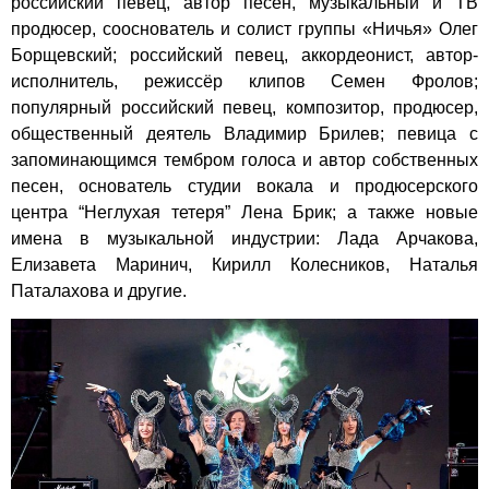
российский певец, автор песен, музыкальный и ТВ
продюсер, сооснователь и солист группы «Ничья» Олег
Борщевский; российский певец, аккордеонист, автор-
исполнитель, режиссёр клипов Семен Фролов;
популярный российский певец, композитор, продюсер,
общественный деятель Владимир Брилев; певица с
запоминающимся тембром голоса и автор собственных
песен, основатель студии вокала и продюсерского
центра “Неглухая тетеря” Лена Брик; а также новые
имена в музыкальной индустрии: Лада Арчакова,
Елизавета Маринич, Кирилл Колесников, Наталья
Паталахова и другие.