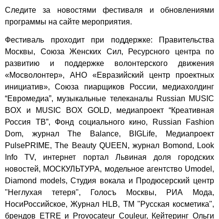
Следите за новостями фестиваля и обновлениями
программы
на сайте мероприятия
.
Фестиваль проходит при поддержке: Правительства
Москвы, Союза Женских Сил, Ресурсного центра по
развитию и поддержке волонтерского движения
«Мосволонтер», АНО «Евразийский центр проектных
инициатив», Союза пиарщиков России, медиахолдинг
“Евромедиа”, музыкальные телеканалы Russian MUSIC
BOX и MUSIC BOX GOLD, медиапроект “Креативная
Россия ТВ”, Фонд социального кино, Russian Fashion
Dom, журнал The Balance, BIGLife, Медиапроект
PulsePRIME, The Beauty QUEEN, журнал Bomond, Look
Info TV, интернет портал Львиная доля городских
новостей, МОСКУЛЬТУРА, модельное агентство Umodel,
Diamond models, Студия вокала и Продюсерский центр
"Неглухая тетеря", Голосъ Москвы, РИА Мода,
НосиРоссийское, Журнал HLB, ТМ "Русская косметика",
брендов ETRE и Provocateur Couleur, Кейтеринг Ольги