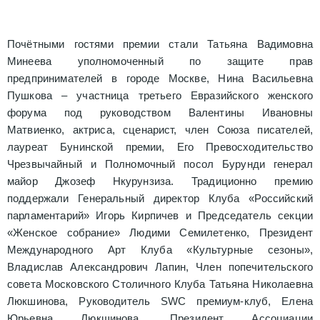
Почётными гостями премии стали Татьяна Вадимовна
Минеева уполномоченный по защите прав
предпринимателей в городе Москве, Нина Васильевна
Пушкова – участница третьего Евразийского женского
форума под руководством Валентины Ивановны
Матвиенко, актриса, сценарист, член Союза писателей,
лауреат Бунинской премии, Его Превосходительство
Чрезвычайный и Полномочный посол Бурунди генерал
майор Джозеф Нкурунзиза. Традиционно премию
поддержали Генеральный директор Клуба «Российский
парламентарий» Игорь Кирпичев и Председатель секции
«Женское собрание» Людими Семилетенко, Президент
Международного Арт Клуба «Культурные сезоны»,
Владислав Александрович Лапин, Член попечительского
совета Московского Столичного Клуба Татьяна Николаевна
Люкшинова, Руководитель SWC премиум-клуб, Елена
Юрьевна Люкшинова, Президент Ассоциации