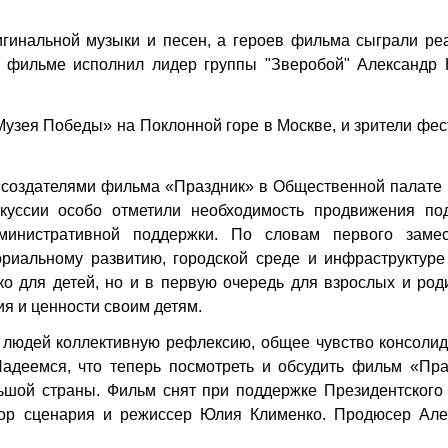
игинальной музыки и песен, а героев фильма сыграли ре
в фильме исполнил лидер группы "Зверобой" Александр 
Музея Победы» на Поклонной горе в Москве, и зрители фе
с создателями фильма «Праздник» в Общественной палате
куссии особо отметили необходимость продвижения по
министративной поддержки. По словам первого замес
риальному развитию, городской среде и инфраструктуре
о для детей, но и в первую очередь для взрослых и род
я и ценности своим детям.
у людей коллективную рефлексию, общее чувство консоли
адеемся, что теперь посмотреть и обсудить фильм «Пра
льшой страны. Фильм снят при поддержке Президентского
ор сценария и режиссер Юлия Клименко. Продюсер Але