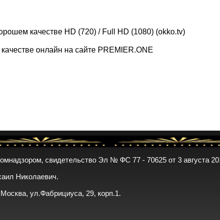
рошем качестве HD (720) / Full HD (1080) (okko.tv)
м качестве онлайн на сайте PREMIER.ONE
комнадзором, свидетельство Эл № ФС 77 - 70625 от 3 августа 20
хаил Николаевич.
. Москва, ул.Фабрициуса, 29, корп.1.