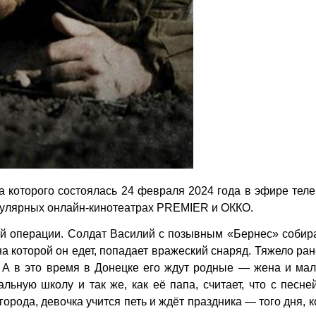
 которого состоялась 24 февраля 2024 года в эфире тел
опулярных онлайн-кинотеатрах PREMIER и ОККО.
й операции. Солдат Василий с позывным «Бернес» собира
 на которой он едет, попадает вражеский снаряд. Тяжело ра
. А в это время в Донецке его ждут родные — жена и ма
льную школу и так же, как её папа, считает, что с песне
орода, девочка учится петь и ждёт праздника — того дня, к