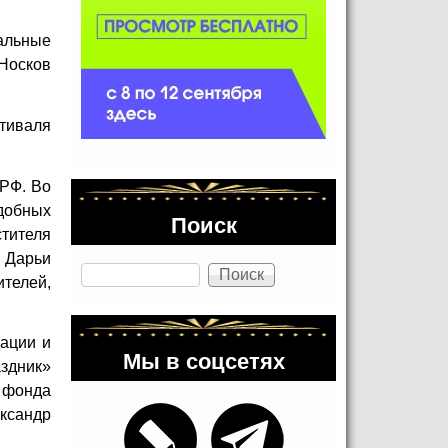
альные
Носков
стиваля
 РФ. Во
добных
Поиск
тителя
 Дарьи
Поиск
ителей,
дации и
Мы в соцсетях
здник»
 фонда
ксандр