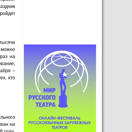
аздник
ройдет
 тысячи
, можно
раз на
вание,
кабря –
ех, кто
ального
ован на
8 года.