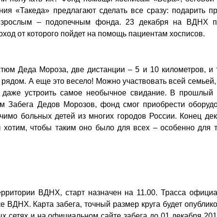
ия «Такеда» предлагают сделать все сразу: подарить пр
взрослым – подопечным фонда. 23 декабря на ВДНХ п
ход от которого пойдет на помощь пациентам хосписов.
стюм Деда Мороза, две дистанции – 5 и 10 километров, и
рядом. А еще это весело! Можно участвовать всей семьей
о даже устроить самое необычное свидание. В прошлый 
ам Забега Дедов Морозов, фонд смог приобрести оборудо
чимо больных детей из многих городов России. Конец де
хотим, чтобы таким оно было для всех – особенно для т
ерритории ВДНХ, старт назначен на 11.00. Трасса офици
ке ВДНХ. Карта забега, точный размер круга будет опублик
 сетях и на официальном сайте забега до 01 декабря 201