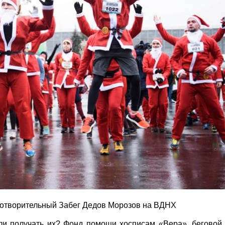
готворительный Забег Дедов Морозов на ВДНХ
ли получать их? Фонд помощи хосписам «Вера», беговой 