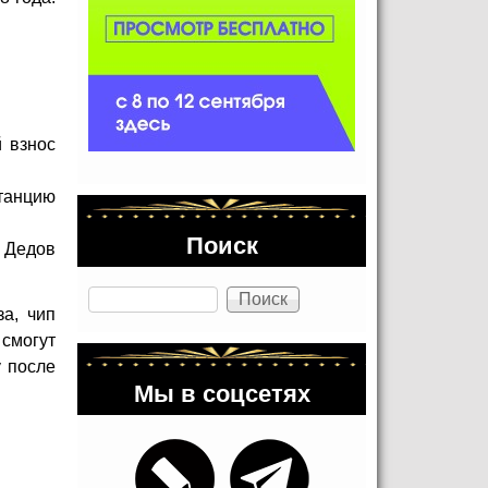
й взнос
станцию
Поиск
е Дедов
Поиск
а, чип
 смогут
 после
Мы в соцсетях