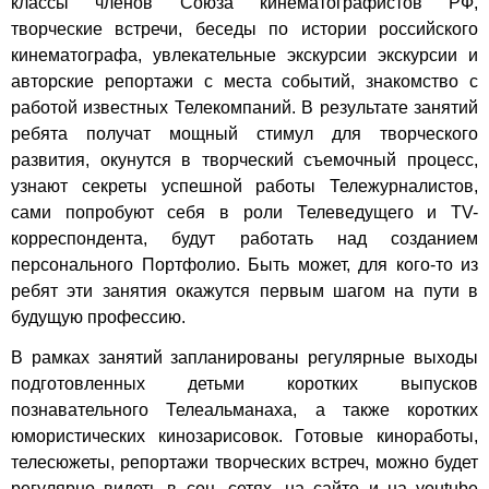
классы членов Союза кинематографистов РФ,
творческие встречи, беседы по истории российского
кинематографа, увлекательные экскурсии экскурсии и
авторские репортажи с места событий, знакомство с
работой известных Телекомпаний. В результате занятий
ребята получат мощный стимул для творческого
развития, окунутся в творческий съемочный процесс,
узнают секреты успешной работы Тележурналистов,
сами попробуют себя в роли Телеведущего и TV-
корреспондента, будут работать над созданием
персонального Портфолио. Быть может, для кого-то из
ребят эти занятия окажутся первым шагом на пути в
будущую профессию.
В рамках занятий запланированы регулярные выходы
подготовленных детьми коротких выпусков
познавательного Телеальманаха, а также коротких
юмористических кинозарисовок. Готовые киноработы,
телесюжеты, репортажи творческих встреч, можно будет
регулярно видеть в соц. сетях, на сайте и на youtube