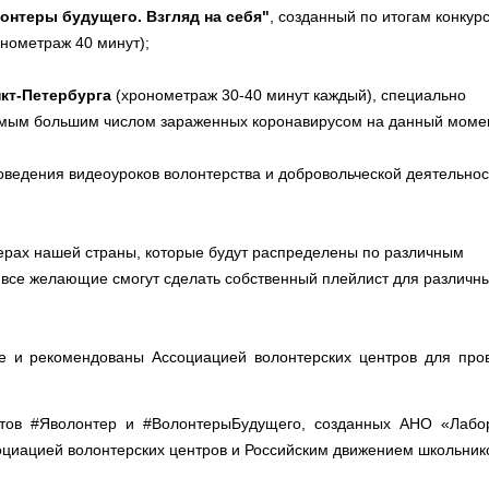
онтеры будущего. Взгляд на себя"
, созданный по итогам конкурс
онометраж 40 минут);
кт-Петербурга
(хронометраж 30-40 минут каждый), специально
самым большим числом зараженных коронавирусом на данный моме
ведения видеоуроков волонтерства и добровольческой деятельнос
ерах нашей страны, которые будут распределены по различным
 все желающие смогут сделать собственный плейлист для различн
 и рекомендованы Ассоциацией волонтерских центров для про
ктов #Яволонтер и #ВолонтерыБудущего, созданных АНО «Лабо
циацией волонтерских центров и Российским движением школьник