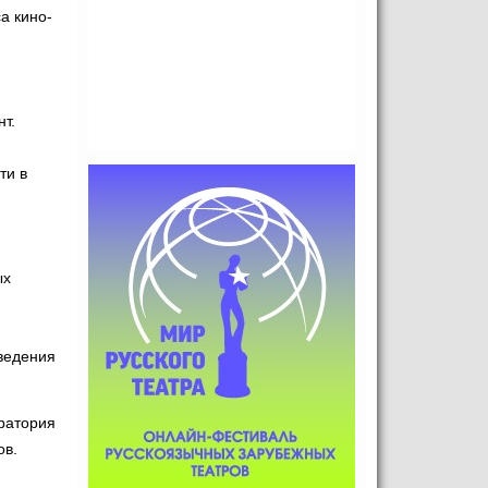
а кино-
нт.
ти в
ых
ведения
ратория
ов.