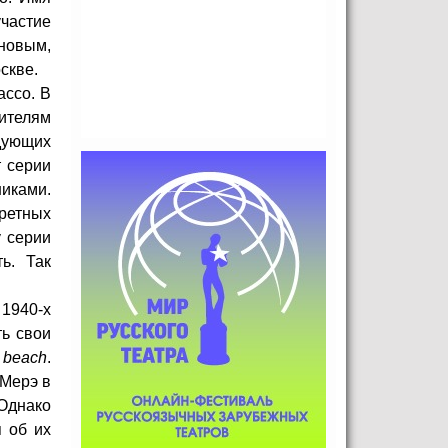
частие
новым,
скве.
ассо. В
ителям
дующих
т серии
никами.
ретных
у серии
ь. Так
 1940-х
ть свои
 beach
.
-Мерэ в
 Однако
 об их