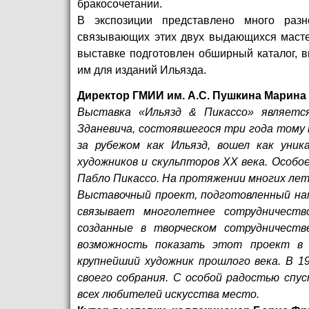
бракосочетании.
В экспозиции представлено много разн
связывающих этих двух выдающихся мастер
выставке подготовлен обширный каталог, 
им для изданий Ильязда.
Директор ГМИИ им. А.С. Пушкина Марина
Выставка «Ильязд & Пикассо» являетс
Зданевича, состоявшегося три года тому 
за рубежом как Ильязд, вошел как уни
художников и скульпторов ХХ века. Особо
Пабло Пикассо. На протяжении многих лет 
Выставочный проект, подготовленный на
связывает многолетнее сотрудничеств
созданные в творческом сотрудничеств
возможность показать этот проект в 
крупнейший художник прошлого века. В 1
своего собрания. С особой радостью спу
всех любителей искусства место.