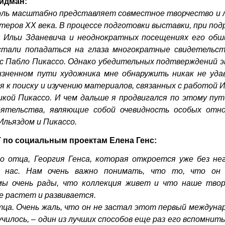
идман:
оль масштабно представляет совместное творчество и 
теров ХХ века.
В процессе подготовки выставки, при по
а Ильи Зданевича и неоднократных посещениях его обш
 стали попадаться на глаза многократные свидетельст
с Пабло Пикассо. Однако убедительных подтверждений э
зненном пути художника мне обнаружить никак не удав
 к поиску и изучению материалов, связанных с работой 
кой Пикассо. И чем дальше я продвигался по этому пут
оятельства, являющие собой очевидность особых отн
Ильяздом и Пикассо.
 по социальным проектам Елена Генс:
о отца, Георгия Генса, которая откроется уже без нег
я нас. Нам очень важно понимать, что то, что он 
 мы очень рады, что коллекция живет и что наше твор
е растет и развивается.
ца. Очень жаль, что он не застал этот первый междуна
училось, – один из лучших способов еще раз его вспомнит