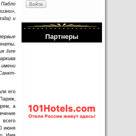
 Пабло
изни»,
зда) и
Партнеры
первые
онаты,
ния
livre
архива
 имени
Санкт-
али его
 Париж,
рем, а
ечение
 всего
0 июня
во. Имя