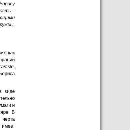
Борису
ость –
яющими
ружбы,
ких как
браний
’artiste
.
Бориса
в виде
тельно
умаги и
яре. В
 черта
т имеет