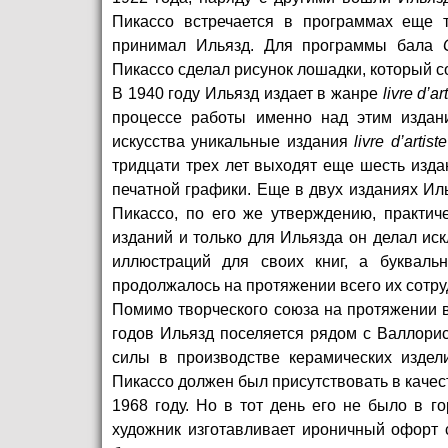
Пикассо встречается в программах еще т
принимал Ильязд. Для программы бала
Пикассо сделал рисунок лошадки, который с
В 1940 году Ильязд издает в жанре
livre d
’
ar
процессе работы именно над этим издан
искусства уникальные издания
livre d
’
artiste
тридцати трех лет выходят еще шесть изд
печатной графики. Еще в двух изданиях Ил
Пикассо, по его же утверждению, практич
изданий и только для Ильязда он делал ис
иллюстраций для своих книг, а букваль
продолжалось на протяжении всего их сотру
Помимо творческого союза на протяжении в
годов Ильязд поселяется рядом с Валлорис
силы в производстве керамических изде
Пикассо должен был присутствовать в качес
1968 году. Но в тот день его не было в г
художник изготавливает ироничный офорт