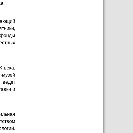
а.
дающий
тники,
я фонды
вестных
Х века,
-музей
 ведет
тавки и
ильная
нтством
логий.