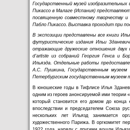
Государственный музей изобразительных 
Пикассо в Малаге (Испания) представляют
посвященную совместному творчеству и 
Пабло Пикассо. Выставка проходит при по
В экспозиции представлены все книги Иль
футуристические издания Ильи Зданевич
отражающие дружеские отношения двух 
d
’
artiste
из собраний Георгия Генса и Бо
Ильязда. Отдельные работы предоставле
А.С. Пушкина, Государственным музеем
Петербургским государственным музеем т
В юношеские годы в Тифлисе Илья Зданеви
одним из героев анонсируемой ими теории «
который становится его домом до конца 
впоследствии и председателем Союза рус
нескольких лет Ильязд занимается ор
художественного Парижа. В оргкомитет пе
1922 года, наряду с другими вошли Ильяз