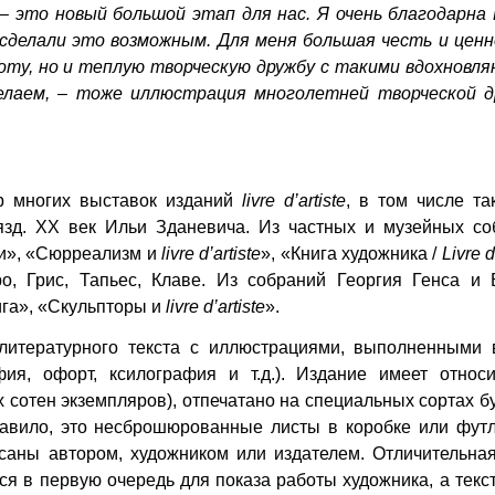
 это новый большой этап для нас. Я очень благодарна 
сделали это возможным. Для меня большая честь и ценн
оту, но и теплую творческую дружбу с такими вдохновл
елаем, – тоже иллюстрация многолетней творческой д
р многих выставок изданий
livre d
’
artiste
, в том числе та
язд. XX век Ильи Зданевича. Из частных и музейных со
ли», «Сюрреализм и
livre d’artiste
», «Книга художника /
Livre d
о, Грис, Тапьес, Клаве. Из собраний Георгия Генса и 
ига», «Скульпторы и
livre d
’
artiste
».
итературного текста с иллюстрациями, выполненными 
ия, офорт, ксилография и т.д.). Издание имеет относи
х сотен экземпляров), отпечатано на специальных сортах б
авило, это несброшюрованные листы в коробке или футл
саны автором, художником или издателем. Отличительная
ся в первую очередь для показа работы художника, а текс