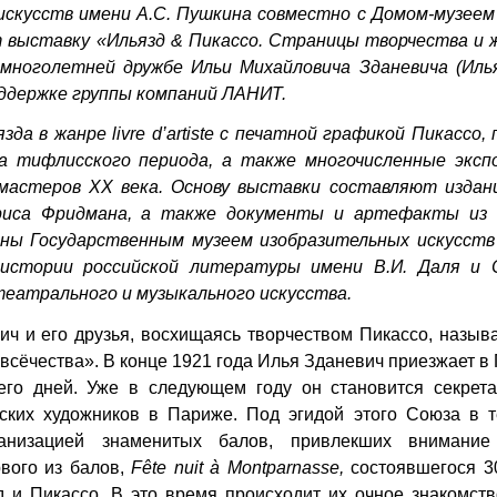
искусств имени А.С. Пушкина совместно с Домом-музеем
 выставку «Ильязд & Пикассо. Страницы творчества и ж
многолетней дружбе Ильи Михайловича Зданевича (Илья
ддержке группы компаний ЛАНИТ.
язда в жанре
livre d
’
artiste
с печатной графикой Пикассо, 
а тифлисского периода, а также многочисленные эксп
мастеров ХХ века. Основу выставки составляют изда
риса Фридмана, а также документы и артефакты из 
ны Государственным музеем изобразительных искусств
 истории российской литературы имени В.И. Даля и 
еатрального и музыкального искусства.
ч и его друзья, восхищаясь творчеством Пикассо, назыв
всёчества». В конце 1921 года Илья Зданевич приезжает в
его дней. Уже в следующем году он становится секрета
ских художников в Париже. Под эгидой этого Союза в т
ганизацией знаменитых балов, привлекших внимание
рвого из балов,
F
ê
te nuit
à
Montparnasse
,
состоявшегося 3
д и Пикассо. В это время происходит их очное знакомст