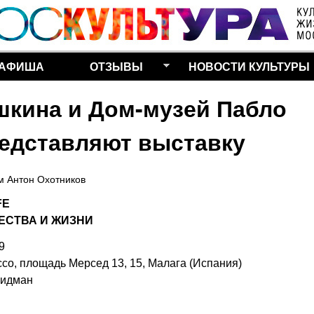
Перейти к основному
содержанию
АФИША
ОТЗЫВЫ
НОВОСТИ КУЛЬТУРЫ
шкина и Дом-музей Пабло
редставляют выставку
ем
Антон Охотников
FE
ЕСТВА И ЖИЗНИ
9
о, площадь Мерсед 13, 15, Малага (Испания)
ридман