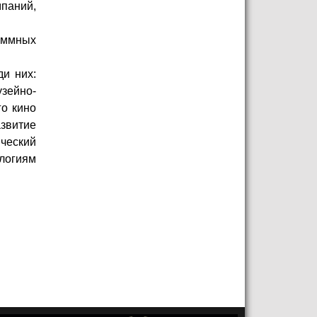
паний,
аммных
и них:
узейно-
о кино
звитие
ческий
логиям