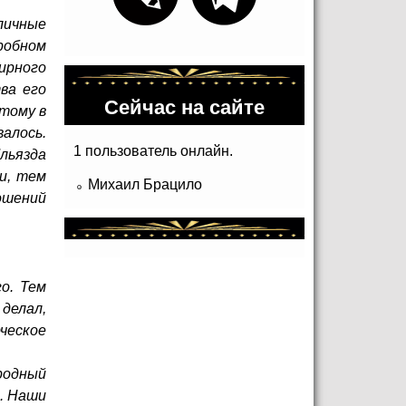
личные
дробном
ирного
ва его
Сейчас на сайте
тому в
алось.
1 пользователь онлайн.
Ильязда
и, тем
Михаил Брацило
ошений
о. Тем
делал,
ческое
родный
ь. Наши