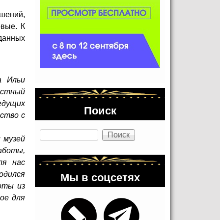
шений,
вые. К
зданных
а Ильи
вестный
едущих
Поиск
ство с
Поиск
 музей
аботы,
ля нас
Мы в соцсетях
одился
оты из
ое для