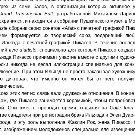
рех из семи балов, в организации которых активное у
Grand Transmental Ball,
разработанной Михаилом Ларио
охранился, и находится в собрании Пушкинского музея в Мо
tiste
сборник своих сонетов «Afat» с печатной графикой Пик
ием формируется их творческий союз, подаривший люб
Ильязда с печатной графикой Пикассо. В течение после
аний
livre d
’
artiste
, специально для которых Пикассо создае
ьязда Пикассо принимает участие вместе с другими худож
ески никогда не делал иллюстрации специально для конк
ключение. При этом Ильязд не просто заказывал художник
но диктовал, что именно он хотел бы от него получит
дничества.
сех этих лет их связывали дружеские отношения. В конце
ом, где Пикассо занимается керамикой, чтобы попробова
лий. Они вместе проводят время, отдыхая на
Golfe-Juan
тве свидетеля при регистрации брака Ильязда и Элен Дуар
ороде, и эту роль выполнила Жаклин Рок, жена Пикассо.
 с изображением молодоженов специально для извещения