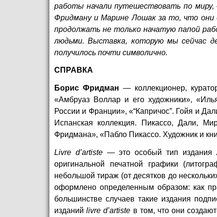
работы начали путешествовать по миру, –
Фридману и Марине Лошак за то, что они 
продолжать не только начатую папой раб
людьми. Выставка, которую мы сейчас д
получилось почти символично.
СПРАВКА
Борис Фридман
— коллекционер, курато
«Амбруаз Воллар и его художники», «Иль
России и Франции», «“Капричос”. Гойя и Да
Испанская коллекция. Пикассо, Дали, Мир
Фридмана», «Пабло Пикассо. Художник и кн
Livre d’artiste
— это особый тип издания л
оригинальной печатной графики (литограф
небольшой тираж (от десятков до нескольки
оформлено определенным образом: как пр
большинстве случаев такие издания подпи
изданий
livre d’artiste
в том, что они создают