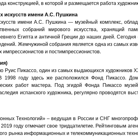
да конструкцией, в которой и размещается работа художник
 искусств имени А.С. Пушкина
скусств имени А.С. Пушкина — музейный комплекс, обла
венных собраний мирового искусства, хранящий памя
евнего Египта и античной Греции до наших дней. Сегодн
едений. Жемчужиной собрания является одна из самых из
х импрессионистов и постимпрессионистов.
ия)
ло Руис Пикассо, один из самых выдающихся художников Х
В 1998 году здесь же расположился Фонд Пикассо. Дом
еских работ мастера. Под эгидой Фонда Пикассо музей
аследия испанского художника, регулярно проводятся выс
нных Технологий» – ведущая в России и СНГ многопроф
В 2019 году отмечает свое тридцатилетие. Рейтинговым аге
го рынка информационных и телекоммуникационных техно