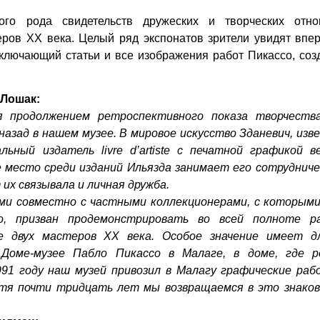
ого рода свидетельств дружеских и творческих отно
ов ХХ века. Целый ряд экспонатов зрители увидят впер
включающий статьи и все изображения работ Пикассо, со
 Лошак:
я продолжением ретроспективного показа творчеств
назад в нашем музее. В мировое искусство Зданевич, из
кальный издатель
livre d
’
artiste c
печатной графикой в
е место среди изданий Ильязда занимает его сотрудниче
их связывала и личная дружба.
ми совместно с частными коллекционерами, с которыми
о, призван продемонстрировать во всей полноте р
е двух мастеров ХХ века. Особое значение имеет д
Доме-музее Пабло Пикассо в Малаге, в доме, где р
991 году наш музей привозил в Малагу графические раб
стя почти тридцать лет мы возвращаемся в это знаков