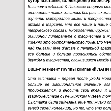
Кутор выставки, коллекционер Борис Фр
Выставка «Ильязд & Пикассо» впервые ст
отношения таких, казалось бы, разных мас
изучении материалов жизни и творчеств
архива в Марселе, мне все чаще и чаще
творческого союза и многолетней дружбы 
обширной литературе о творчестве и жи
Именно это обстоятельство подвигло меня
над книгами
livre d
’
artiste
с печатной графи
все больше и больше прояснялись обст
дружбы и творчества, сложившихся между 
Вице-президент группы компаний ЛАНИТ
Эта выставка – первая после ухода моег
больше ее эмоциональное значение дл
продолжается, и вносить свой вклад. И
взаимодействие с Пушкинским музеем тож
Выставка была задумана еще при жизни от
выезд своей коллекции, но то, что это пол