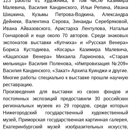
123 работы 81 художника, в том числе Казимира
Малевича, Василия Кандинского, Ильи Репина, Ивана
Шишкина, Кузьмы Петрова-Водкина, Александра
Дейнеки, Валентина Серова, Зинаиды Серебряковой,
Ивана Айвазовского, Аристарха Лентулова, Натальи
Гончаровой и еще около 70 авторов. Среди знаковых
экспонатов выставки «Купчиха» и «Русская Венера»
Бориса Кустодиева, «Косарь» Казимира Малевича,
«Кацапская Венера» Михаила Ларионова, «Старая
мельница» Василия Поленова, «Импровизация №209»
Василия Кандинского, «Закат» Архипа Куинджи и другие.
Многие работы специально к выставке прошли научную
реставрацию.
Произведения для выставки из своих фондов и
постоянных экспозиций предоставили 30 российских
региональных музеев из 29 городов, среди которых
Нижегородский государственный художественный
музей, Приморская государственная картинная галерея,
Екатеринбургский музей изобразительных искусств,