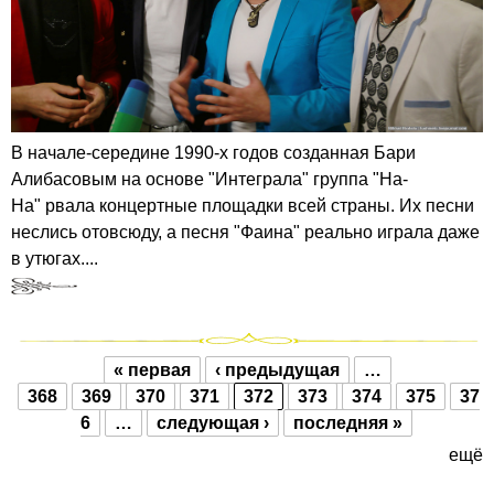
В начале-середине 1990-х годов созданная Бари
Алибасовым на основе "Интеграла" группа "На-
На" рвала концертные площадки всей страны. Их песни
неслись отовсюду, а песня "Фаина" реально играла даже
в утюгах....
« первая
‹ предыдущая
…
Страницы
368
369
370
371
372
373
374
375
37
6
…
следующая ›
последняя »
ещё