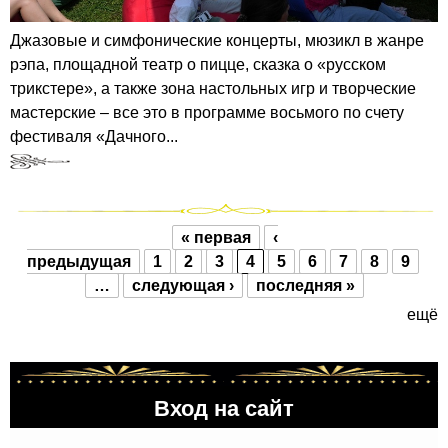
Джазовые и симфонические концерты, мюзикл в жанре
рэпа, площадной театр о пицце, сказка о «русском
трикстере», а также зона настольных игр и творческие
мастерские – все это в программе восьмого по счету
фестиваля «Дачного...
« первая
‹
Страницы
предыдущая
1
2
3
4
5
6
7
8
9
…
следующая ›
последняя »
ещё
Вход на сайт