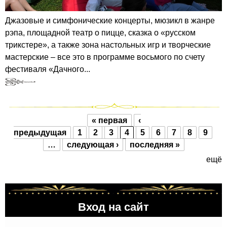
Джазовые и симфонические концерты, мюзикл в жанре
рэпа, площадной театр о пицце, сказка о «русском
трикстере», а также зона настольных игр и творческие
мастерские – все это в программе восьмого по счету
фестиваля «Дачного...
« первая
‹
Страницы
предыдущая
1
2
3
4
5
6
7
8
9
…
следующая ›
последняя »
ещё
Вход на сайт