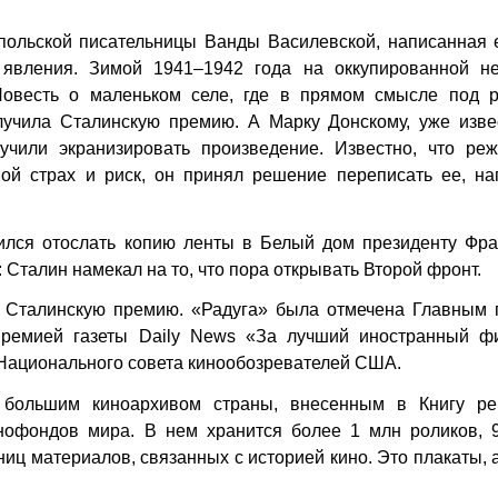
польской писательницы Ванды Василевской, написанная 
 явления. Зимой 1941–1942 года на оккупированной н
Повесть о маленьком селе, где в прямом смысле под р
лучила Сталинскую премию. А Марку Донскому, уже изве
учили экранизировать произведение. Известно, что реж
вой страх и риск, он принял решение переписать ее, на
лся отослать копию ленты в Белый дом президенту Фра
: Сталин намекал на то, что пора открывать Второй фронт.
 Сталинскую премию. «Радуга» была отмечена Главным 
ремией газеты Daily News «За лучший иностранный ф
 Национального совета кинообозревателей США.
большим киноархивом страны, внесенным в Книгу ре
нофондов мира. В нем хранится более 1 млн роликов, 9
ниц материалов, связанных с историей кино. Это плакаты,