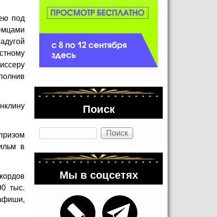
ею под
емцами
адугой
стному
иссеру
полнив
Поиск
нклину
Поиск
призом
ильм в
Мы в соцсетях
кордов
0 тыс.
 афиши,