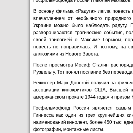
Госфильмофонда России Николай Малаков.
В основу фильма «Радуга» легла повесть 
впечатлением от необычного природного
Украине можно было наблюдать радугу. 
разворачиваются трагические события, по
своей трилогией о Максиме Горьком, пор
повесть не понравилась. И поэтому, на с
аллюзиями из Нового Завета.
После просмотра Иосиф Сталин распоряди
Рузвельту. Тот понял послание без перевода
Режиссер Марк Донской получил за фильм
ассоциации кинокритиков США, Высшей п
американском прокате 1944 года» и призом
Госфильмофонд России является самым 
Гиннесса как один из трех крупнейших ки
наименований кинолент, более 450 тыс. еди
фотографии, монтажные листы.