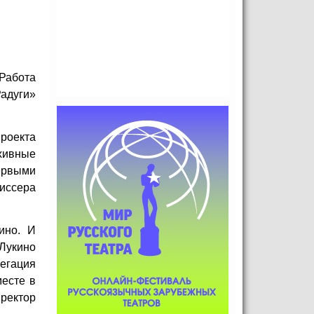
Работа
адуги»
роекта
хивные
ервыми
иссера
ино. И
Лукино
легация
месте в
ректор