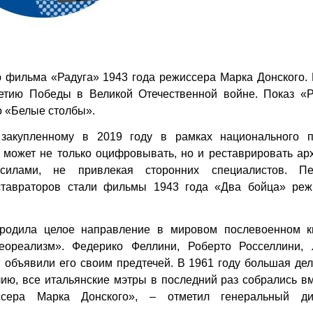
фильма «Радуга» 1943 года режиссера Марка Донского. 
летию Победы в Великой Отечественной войне. Показ «Р
о «Белые столбы».
закупленному в 2019 году в рамках национального п
 может не только оцифровывать, но и реставрировать ар
силами, не привлекая сторонних специалистов. П
ставраторов стали фильмы 1943 года «Два бойца» реж
породила целое направление в мировом послевоенном к
еореализм». Федерико Феллини, Роберто Росселлини, 
 объявили его своим предтечей. В 1961 году большая де
ию, все итальянские мэтры в последний раз собрались в
иссера Марка Донского», – отметил генеральный ди