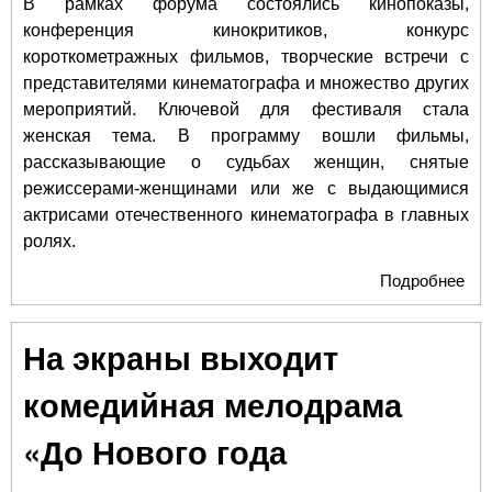
В рамках форума состоялись кинопоказы,
конференция кинокритиков, конкурс
короткометражных фильмов, творческие встречи с
представителями кинематографа и множество других
мероприятий. Ключевой для фестиваля стала
женская тема. В программу вошли фильмы,
рассказывающие о судьбах женщин, снятые
режиссерами-женщинами или же с выдающимися
актрисами отечественного кинематографа в главных
ролях.
Подробнее
о
Тра
Ан
На экраны выходит
«Р
поб
комедийная мелодрама
фес
Cin
«До Нового года
Бо