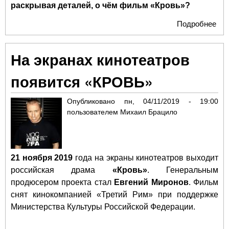
раскрывая деталей, о чём фильм «Кровь»?
Подробнее
о Р
Тем
- ф
На экранах кинотеатров
вза
дву
появится «КРОВЬ»
Рос
Опубликовано
пн, 04/11/2019 - 19:00
пользователем
Михаил Брацило
21 ноября 2019
года на экраны кинотеатров выходит
российская драма
«Кровь»
. Генеральным
продюсером проекта стал
Евгений Миронов
. Фильм
снят кинокомпанией «Третий Рим» при поддержке
Министерства Культуры Российской Федерации.