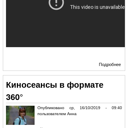
Подробнее
о 
фи
"Ле
Киносеансы в формате
Вра
мо
360°
меч
вых
Опубликовано
ср, 16/10/2019 - 09:40
ши
пользователем
Анна
рос
про
ноя