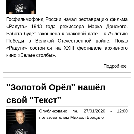
Госфильмофонд России начал реставрацию фильма
«Радуга» 1943 года режиссера Марка Донского.
Работа будет закончена к знаковой дате – к 75-летию
Победы в Великой Отечественной войне. Показ
«Радуги» состоится на XXIII фестивале архивного
кино «Белые столбы».
Подробнее
о
Го
Рос
"Золотой Орёл" нашёл
при
рес
свой "Текст"
фи
«Ра
Опубликовано
пн, 27/01/2020 - 12:00
год
пользователем
Михаил Брацило