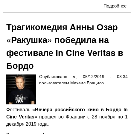
Подробнее
о
"Ма
ми
Трагикомедия Анны Озар
Дул
вых
«Ракушка» победила на
про
фестивале In Cine Veritas в
Бордо
Опубликовано
чт, 05/12/2019 - 03:34
пользователем
Михаил Брацило
Фестиваль
«Вечера российского кино в Бордо In
Cine Veritas»
прошел во Франции с 28 ноября по 1
декабря 2019 года.