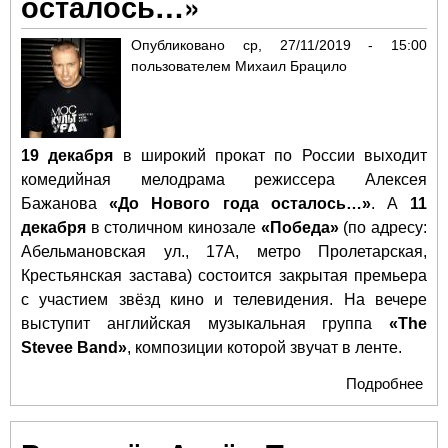
осталось…»
Опубликовано
ср, 27/11/2019 - 15:00
пользователем
Михаил Брацило
19 декабря
в широкий прокат по России выходит
комедийная мелодрама режиссера Алексея
Бажанова
«До Нового года осталось…»
. А
11
декабря
в столичном кинозале
«Победа»
(по адресу:
Абельмановская ул., 17А, метро Пролетарская,
Крестьянская застава) состоится закрытая премьера
с участием звёзд кино и телевидения. На вечере
выступит английская музыкальная группа
«The
Stevee Band»
, композиции которой звучат в ленте.
Подробнее
о Н
вы
ком