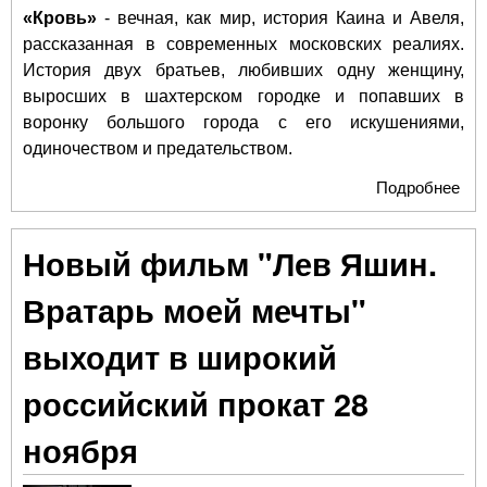
«Кровь»
- вечная, как мир, история Каина и Авеля,
рассказанная в современных московских реалиях.
История двух братьев, любивших одну женщину,
выросших в шахтерском городке и попавших в
воронку большого города с его искушениями,
одиночеством и предательством.
Подробнее
о Н
экр
кин
Новый фильм "Лев Яшин.
поя
«К
Вратарь моей мечты"
выходит в широкий
российский прокат 28
ноября