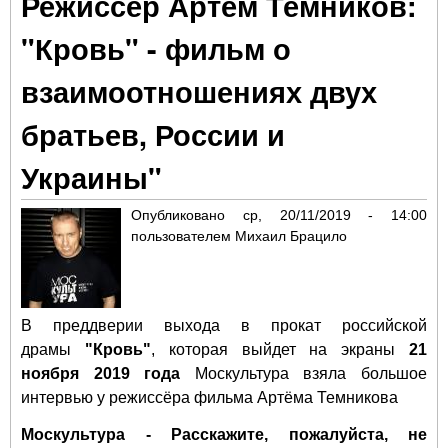
Режиссёр Артём Темников:
ме
«До
"Кровь" - фильм о
год
ос
взаимоотношениях двух
братьев, России и
Украины"
Опубликовано
ср, 20/11/2019 - 14:00
пользователем
Михаил Брацило
В преддверии выхода в прокат российской
драмы
"Кровь"
, которая выйдет на экраны
21
ноября 2019 года
Москультура
взяла большое
интервью у режиссёра фильма Артёма Темникова
Москультура - Расскажите, пожалуйста, не