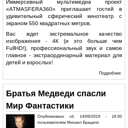
Иммерсивный мультимедиа проект
«
ATMASFERA
360» приглашает гостей в
удивительный сферический кинотеатр с
экраном 550 квадратных метров.
Вас ждет экстремальное качество
изображения - 4К (и это больше чем
FullHD!), профессиональный звук и самое
главное - экстраординарный материал для
детей и взрослых!
Подробнее
о
Ки
в ф
Братья Медведи спасли
360
Мир Фантастики
Опубликовано
сб, 14/09/2019 - 18:00
пользователем
Михаил Брацило