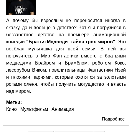
А почему бы взрослым не переносится иногда в
сказку, да и вообще в детство? Вот я и погрузился в
беззаботное детство на премьере анимационной
комедии
"Братья Медведи: тайна трёх миров"
. Это
весёлая мультяшка для всей семьи. В ней вы
погрузитесь в Мир Фантастики вместе с братьями
медведями Брайром и Брамблом, роботом Коко,
лесорубом Виком, повелительницы Фантастики Нэей
и плохими парнями, которые охотятся за золотыми
рогами оленя, чтобы получить могущество и власть
над миром.
Метки:
Кино
Мультфильм
Анимация
Подробнее
о Б
Ме
спа