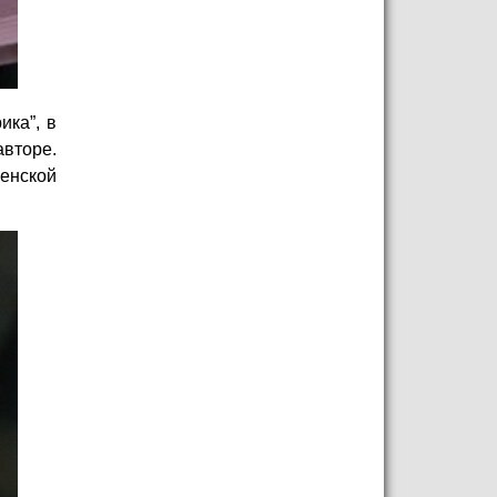
ика”, в
авторе.
енской