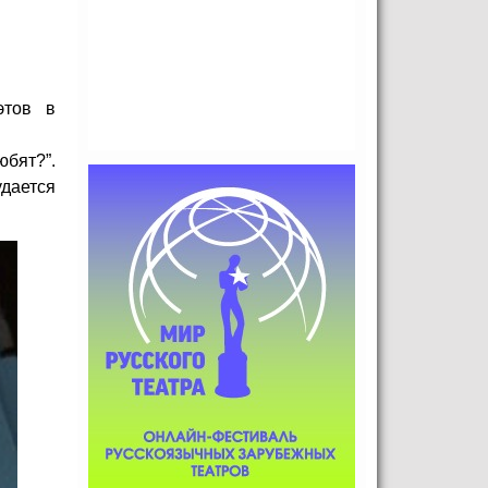
этов в
юбят?”.
удается