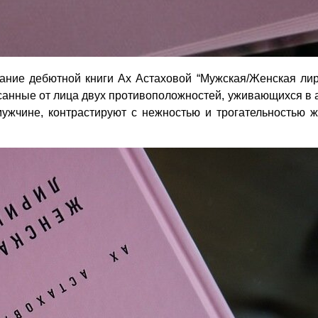
ание дебютной книги Ах Астаховой “Мужская/Женская лир
санные от лица двух противоположностей, уживающихся в 
жчине, контрастируют с нежностью и трогательностью ж