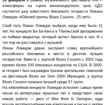
16 февраля
в рамках Музыкального фестиваля «АРТ-
атмосфера» на сцене киноконцертного зала ЦДХ
состоится шоу известного блюзового гитариста Левана
Ломидзе «Юбилей группы Blues Cousins - 25 лет!»
Свой путь Леван Ломидзе выбрал, когда ему было 11
лет. На концерте Би Би Кинга в Тбилисской филармонии
он поймал медиатор, который артист бросил в зал. И с
тех пор не расставался с музыкой.
Леван Ломидзе давно заслужил славу крупнейшего
российского блюзмена и место в десятке лучших
гитаристов. Вместе с группой Blues Cousins с 2002 года
провел более 100 блюзовых концертов по США. В 2000-
м гитарист был награжден призом зрительских симпатий
на фестивале Blues sur Sein 2000 (Франция), а группа
Blues Cousins названа лучшей среди 57 групп.
На юбилейном концерте Ломидзе исполнит самые яркие
песни из репертуара прошлых лет и представит свою
новую работу — диск «I Was Born In Georgia», куда
вошли автобиографические композиции и песни о любви