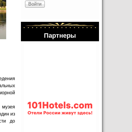
Партнеры
едения
альных
аморной
и музея
один из
сти до