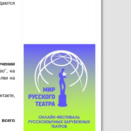
даются
ечении
во"
, на
ылки на
нтакте,
 всего