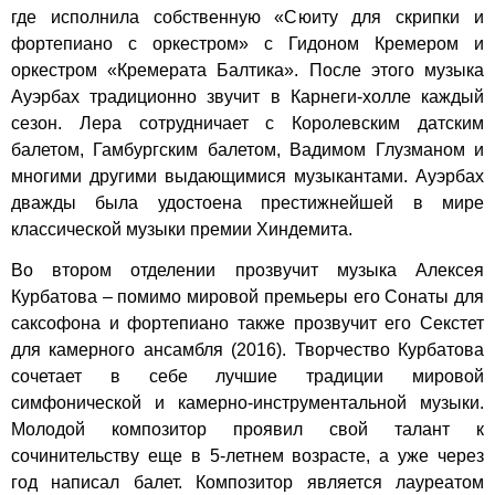
где исполнила собственную «Сюиту для скрипки и
фортепиано с оркестром» с Гидоном Кремером и
оркестром «Кремерата Балтика». После этого музыка
Ауэрбах традиционно звучит в Карнеги-холле каждый
сезон. Лера сотрудничает с Королевским датским
балетом, Гамбургским балетом, Вадимом Глузманом и
многими другими выдающимися музыкантами. Ауэрбах
дважды была удостоена престижнейшей в мире
классической музыки премии Хиндемита.
Во втором отделении прозвучит музыка Алексея
Курбатова – помимо мировой премьеры его Сонаты для
саксофона и фортепиано также прозвучит его Секстет
для камерного ансамбля (2016). Творчество Курбатова
сочетает в себе лучшие традиции мировой
симфонической и камерно-инструментальной музыки.
Молодой композитор проявил свой талант к
сочинительству еще в 5-летнем возрасте, а уже через
год написал балет. Композитор является лауреатом