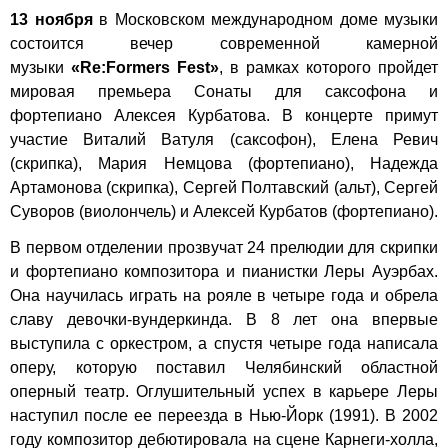
13 ноября
в Московском международном доме музыки
состоится вечер современной камерной
музыки
«Re:Formers Fest»
, в рамках которого пройдет
мировая премьера Сонаты для саксофона и
фортепиано Алексея Курбатова. В концерте примут
участие Виталий Ватуля (саксофон), Елена Ревич
(скрипка), Мария Немцова (фортепиано), Надежда
Артамонова (скрипка), Сергей Полтавский (альт), Сергей
Суворов (виолончель) и Алексей Курбатов (фортепиано).
В первом отделении прозвучат 24 прелюдии для скрипки
и фортепиано композитора и пианистки Леры Ауэрбах.
Она научилась играть на рояле в четыре года и обрела
славу девочки-вундеркинда. В 8 лет она впервые
выступила с оркестром, а спустя четыре года написала
оперу, которую поставил Челябинский областной
оперный театр. Оглушительный успех в карьере Леры
наступил после ее переезда в Нью-Йорк (1991). В 2002
году композитор дебютировала на сцене Карнеги-холла,