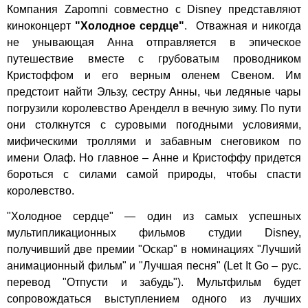
Компания Zapomni совместно с Disney представляют
киноконцерт
"Холодное сердце"
. Отважная и никогда
не унывающая Анна отправляется в эпическое
путешествие вместе с грубоватым проводником
Кристоффом и его верным оленем Свеном. Им
предстоит найти Эльзу, сестру Анны, чьи ледяные чары
погрузили королевство Аренделл в вечную зиму. По пути
они столкнутся с суровыми погодными условиями,
мифическими троллями и забавным снеговиком по
имени Олаф. Но главное – Анне и Кристоффу придется
бороться с силами самой природы, чтобы спасти
королевство.
"Холодное сердце" — один из самых успешных
мультипликационных фильмов студии Disney,
получивший две премии "Оскар" в номинациях "Лучший
анимационный фильм" и "Лучшая песня" (Let It Go – рус.
перевод "Отпусти и забудь"). Мультфильм будет
сопровождаться выступлением одного из лучших