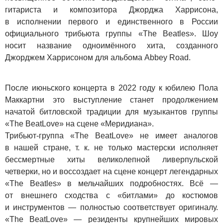
гитариста и композитора Джорджа Харрисона,
в исполнении первого и единственного в России
официального трибьюта группы «The Beatles». Шоу
носит название одноимённого хита, созданного
Джорджем Харрисоном для альбома Abbey Road.
После июньского концерта в 2022 году к юбилею Пола
Маккартни это выступление станет продолжением
начатой битловской традиции для музыкантов группы
«The BeatLove» на сцене «Меридиана».
Трибьют-группа «The BeatLove» не имеет аналогов
в нашей стране, т. к. не только мастерски исполняет
бессмертные хиты великолепной ливерпульской
четверки, но и воссоздает на сцене концерт легендарных
«The Beatles» в мельчайших подробностях. Всё —
от внешнего сходства с «битлами» до костюмов
и инструментов — полностью соответствует оригиналу.
«The BeatLove» — резиденты крупнейших мировых