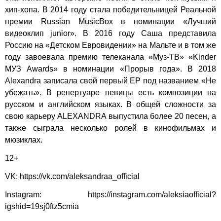
хип-хопа. В 2014 году стала победительницей Реальной
премии Russian MusicBox в номинации «Лучший
видеоклип junior». В 2016 году Саша представила
Россию на «Детском Евровидении» на Мальте и в том же
году завоевала премию телеканала «Муз-ТВ» «Kinder
МУЗ Awards» в номинации «Прорыв года». В 2018
Alexandra записала свой первый EP под названием «Не
убежать». В репертуаре певицы есть композиции на
русском и английском языках. В общей сложности за
свою карьеру ALEXANDRA выпустила более 20 песен, а
также сыграла несколько ролей в кинофильмах и
мюзиклах.
12+
VK:
https://vk.com/aleksandraa_official
Instagram:
https://instagram.com/aleksiaofficial?
igshid=19sj0ftz5cmia