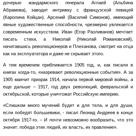
дочерью жандармского генерала Аглаей (Альбина
Абрамова), заводит интрижку с французской певицей
(Каролина Койцан). Арсений (Василий Симонов), имеющий
явные художественные способности, чрезмерно увлекается
современным искусством. Иван (Егор Разливанов) мечтает
писать стихи, а Николай (Николай Романовский),
начитавшись революционеров и Плеханова, смотрит на отца
как на эксплуататора и даже не скрывает этого.
А тем временем приближается 1905 год, и, как писали в
книгах когда-то, «назревают революционные события». А за
1905 маячит призрак 1914, начала первой мировой войны, а
еще дальше – 1917, год двух революций, февральской и
октябрьской, которые уничтожат Российскую империю.
«Слишком много мучений будет и для тела, и для души,
если победят большевики, - писал Леонид Андреев в конце
октября 1917-го. – И почти невозможно вообразить, что это
значит: победа этих людей, их власть, их правление».