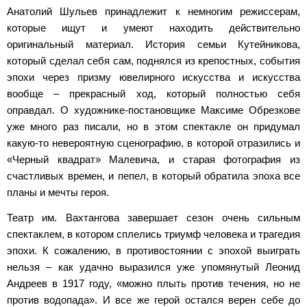
Анатолий Шульев принадлежит к немногим режиссерам,
которые ищут и умеют находить действительно
оригинальный материал. История семьи Кутейникова,
который сделал себя сам, поднялся из крепостных, события
эпохи через призму ювелирного искусства и искусства
вообще – прекрасный ход, который полностью себя
оправдал. О художнике-постановщике Максиме Обрезкове
уже много раз писали, но в этом спектакле он придумал
какую-то невероятную сценографию, в которой отразились и
«Черный квадрат» Малевича, и старая фотография из
счастливых времен, и пепел, в который обратила эпоха все
планы и мечты героя.
Театр им. Вахтангова завершает сезон очень сильным
спектаклем, в котором сплелись триумф человека и трагедия
эпохи. К сожалению, в противостоянии с эпохой выиграть
нельзя – как удачно выразился уже упомянутый Леонид
Андреев в 1917 году, «можно плыть против течения, но не
против водопада». И все же герой остался верен себе до