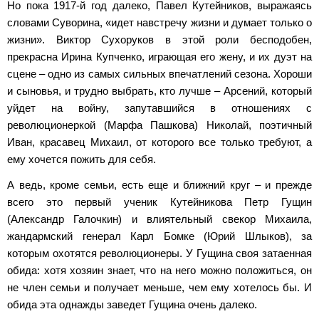
Но пока 1917-й год далеко, Павел Кутейников, выражаясь
словами Суворина, «идет навстречу жизни и думает только о
жизни». Виктор Сухоруков в этой роли бесподобен,
прекрасна Ирина Купченко, играющая его жену, и их дуэт на
сцене – одно из самых сильных впечатлений сезона. Хороши
и сыновья, и трудно выбрать, кто лучше – Арсений, который
уйдет на войну, запутавшийся в отношениях с
революционеркой (Марфа Пашкова) Николай, поэтичный
Иван, красавец Михаил, от которого все только требуют, а
ему хочется пожить для себя.
А ведь, кроме семьи, есть еще и ближний круг – и прежде
всего это первый ученик Кутейникова Петр Гущин
(Александр Галочкин) и влиятельный свекор Михаила,
жандармский генерал Карл Бомке (Юрий Шлыков), за
которым охотятся революционеры. У Гущина своя затаенная
обида: хотя хозяин знает, что на него можно положиться, он
не член семьи и получает меньше, чем ему хотелось бы. И
обида эта однажды заведет Гущина очень далеко.